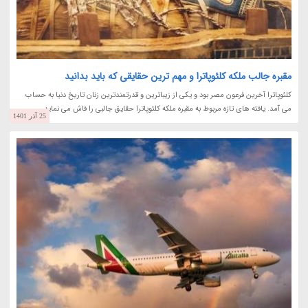
مقبره جالب ملکه کلئوپاترا و مهم ترین حقایقی که باید بدانید
کلئوپاترا آخرین فرعون مصر بود و یکی از زیباترین و قدرتمندترین زنان تاریخ دنیا به حساب
می آمد. یافته های تازه مربوط به مقبره ملکه کلئوپاترا حقایق جالبی را فاش می نماید.
25 آذر 1401