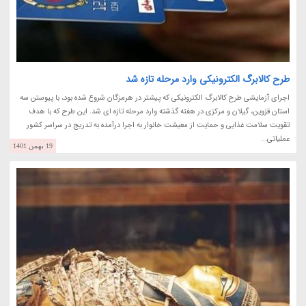
طرح کالابرگ الکترونیکی وارد مرحله تازه شد
اجرای آزمایشی طرح کالابرگ الکترونیکی که پیشتر در هرمزگان شروع شده بود، با پیوستن سه
استان قزوین، گیلان و مرکزی در هفته گذشته وارد مرحله تازه ای شد. این طرح که با هدف
تقویت سلامت غذایی و حمایت از معیشت خانوار به اجرا درآمده به تدریج در سراسر کشور
عملیاتی...
19 بهمن 1401