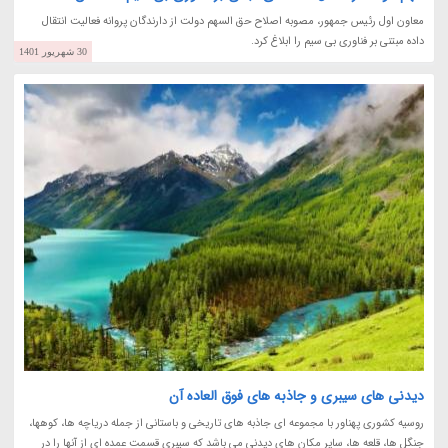
معاون اول رئیس جمهور، مصوبه اصلاح حق السهم دولت از دارندگان پروانه فعالیت انتقال
داده مبتنی بر فناوری بی سیم را ابلاغ کرد.
30 شهریور 1401
دیدنی های سیبری و جاذبه های فوق العاده آن
روسیه کشوری پهناور با مجموعه ای جاذبه های تاریخی و باستانی از جمله دریاچه ها، کوهها،
جنگل ها، قلعه ها، سایر مکان های دیدنی می باشد که سیبری قسمت عمده ای از آنها را در