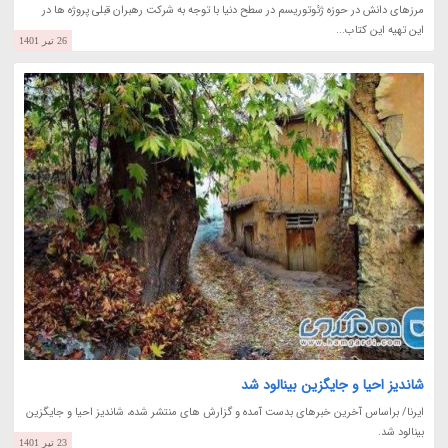
مرزهای دانش در حوزه ژئوتوریسم در سطح دنیا با توجه به شرکت رهبران قبلی پروژه ها در
این تهیه این کتاب...
26 تیر 1401
شاندیز احیا و جایگزین بینالود شد
ایرنا/ براساس آخرین خبرهای بدست آمده و گزارش های منتشر شده، شاندیز احیا و جایگزین
بینالود شد.
23 تیر 1401